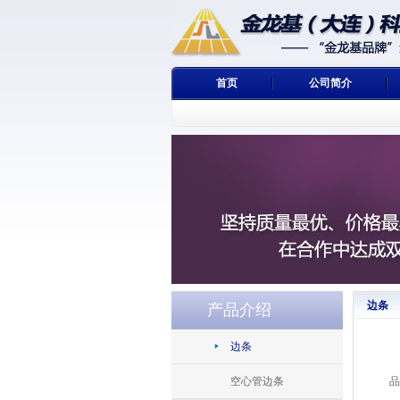
金龙基（大连）科技有
首页
公司简介
边条
产品介绍
边条
公
空心管边条
品