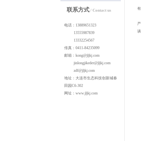
公
有
联系方式
/ Contact us
公
产
电话：13889651323
谈
13555987839
*
13332254567
传真：0411-84235099
邮箱：kong@jljkj.com
jinlongjikeder@jljkj.com
zdf@jljkj.com
地址：大连市生态科技创新城春
田园C6-302
网址：www.jljkj.com