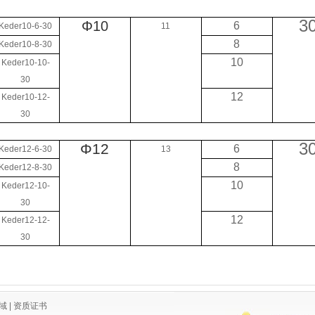
3
Φ10
6
Keder10-6-30
11
8
Keder10-8-30
10
Keder10-10-
30
12
Keder10-12-
30
3
Φ12
6
Keder12-6-30
13
8
Keder12-8-30
10
Keder12-10-
30
12
Keder12-12-
30
域
|
资质证书