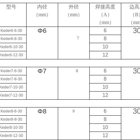
型号
内径
外径
焊接高度
边高
（
mm
）
（
mm
）
（
A
）
（
B
（
mm
）
（
m
3
Φ6
6
Keder6-6-30
7
8
Keder6-8-30
10
Keder6-10-30
12
Keder6-12-30
3
Φ7
6
Keder7-6-30
8
8
Keder7-8-30
10
Keder7-10-30
12
Keder7-12-30
3
Φ8
6
Keder8-6-30
9
8
Keder8-8-30
10
Keder8-10-30
12
Keder8-12-30